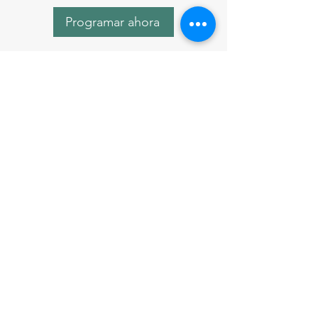
Programar ahora
Contact Us
First Name
Last Name