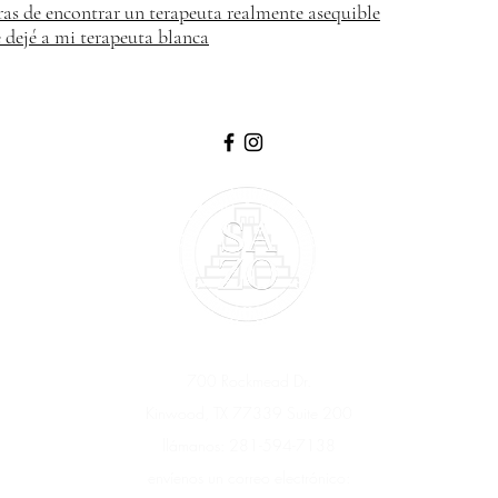
as de encontrar un terapeuta realmente asequible
 dejé a mi terapeuta blanca
700 Rockmead Dr.
Kinwood, TX 77339 Suite 200
llámanos: 281-594-7138
envíenos un correo electrónico: