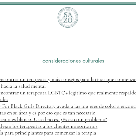
consideraciones culturales
contrar un terapeuta y más consejos para latinos que comienza
hacia la salud mental
contrar un terapeuta LGBTQ+ legítimo que realmente respalde
ades
 For Black Girls Directory ayuda a las mujeres de color a encont
tas en su área y es por eso que es tan necesario
peuta es blanco. Usted no es. ¿Es esto un problema?
ejan los terapeutas a los clientes minoritarios
a para principiantes para comenzar la terapia