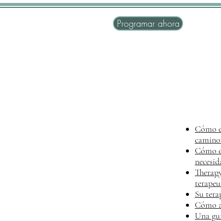
Programar ahora
Cómo en
camino 
Cómo en
necesid
Therapy
terapeu
Su tera
Cómo al
Una guí