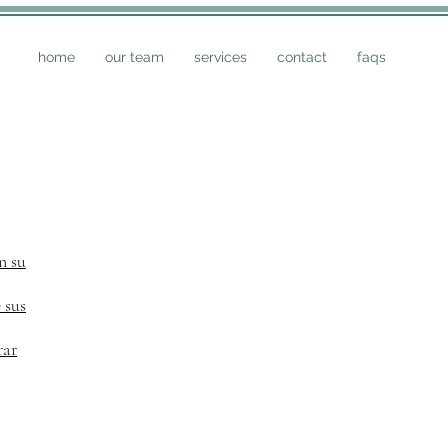
home
our team
services
contact
faqs
n su
 sus
rar