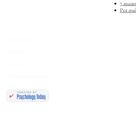
7 maner
Por qué
nuestro te
metro
servicios
contacto
Unete a nuestro equipo