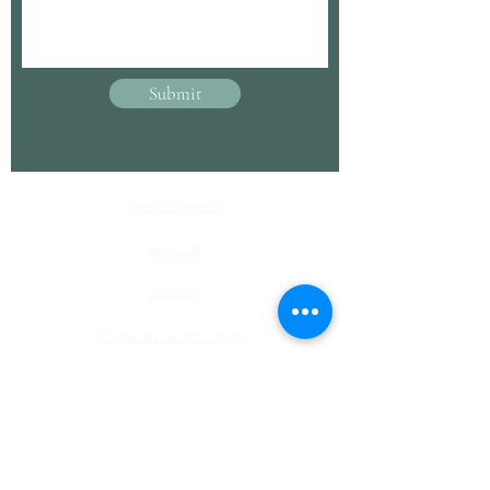
Submit
nuestro te
metro
servicios
contacto
Unete a nuestro equipo