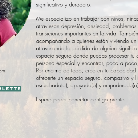
significativo y duradero.
Me especializo en trabajar con niños, niña
atraviesan depresión, ansiedad, problemas 
transiciones importantes en la vida. Tambié
acompañando a quienes están viviendo un 
atravesando la pérdida de alguien significat
espacio seguro donde puedas procesar tu d
persona especial y encontrar, poco a poco
Por encima de todo, creo en tu capacidad d
com
ofrecerte un espacio seguro, compasivo y li
escuchada(o), apoyada(o) y empoderada(o
rlette
Espero poder conectar contigo pronto.