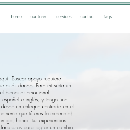
home
our team
services
contact
faqs
aquí. Buscar apoyo requiere
ue estás dando. Para mí sería un
el bienestar emocional.
n español e inglés, y tengo una
 desde un enfoque centrado en el
memente que tú eres la experta(o)
ntigo, honrar tus experiencias
s fortalezas para lograr un cambio