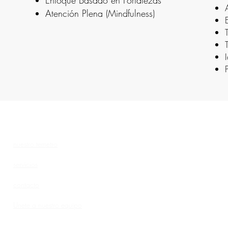
Enfoque Basado en Fortalezas
Atención Plena (Mindfulness)
nuestro te
metro
servicios
contacto
Unete a nuestro equipo